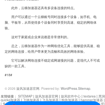
此外，云梯加速器还具有多设备连接的特点。
用户可以通过一个云梯账号同时连接多个设备，如手机、电
脑、平板等，从而使得多个设备同时享受到高速、稳定的网络体
验。
这对于家庭或企业来说都是非常便利的。
总之，云梯加速器作为一种网络优化工具，能够提供高速、稳
定的网络连接，给用户带来更为流畅和高效的网络体验。
它可以解决网络连接不稳定或网速慢的问题，是现代人不可或
缺的一款工具。
#18#
© 2026
旋风加速器官网
. Powered by:
WordPress
.
Sitemap
.
友情链接：
SITEMAP
|
旋风加速器官网
|
旋风软件中心
|
textarea
|
黑洞
quickq加速器
|
飞驰加速器
|
飞鸟加速器
|
狗急加速器
|
hammer加速器
|
免费vqn加速外网
|
旋风加速器
|
快橙加速器
|
啊哈加速器
|
迷雾通
|
优