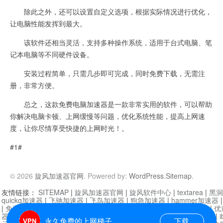
除此之外，还可以设置自定义选项，根据实际情况进行优化，
让电脑性能发挥到最大。
该软件还相当灵活，支持多种操作系统，适用于台式电脑、笔
记本电脑等不同硬件设备。
安装过程简单，只需几步即可完成，同时免费下载，无需注
册，非常方便。
总之，这款免费电脑加速器是一款非常实用的软件，可以帮助
你解决电脑卡顿、上网缓慢等问题，优化系统性能，提高上网速
度，让你尽情享受快捷的上网时光！。
#1#
© 2026
旋风加速器官网
. Powered by:
WordPress
.
Sitemap
.
友情链接：
SITEMAP
|
旋风加速器官网
|
旋风软件中心
|
textarea
|
黑洞
quickq加速器
|
飞驰加速器
|
飞鸟加速器
|
狗急加速器
|
hammer加速器
|
免费vqn加速外网
|
旋风加速器
|
快橙加速器
|
啊哈加速器
|
迷雾通
|
优
器
|
快柠檬加速器
|
黑洞加速
|
falemon
|
快橙加速器
|
anycast加速器
|
i
永久免费的上网梯子
下载