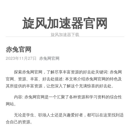
旋风加速器官网
旋风加速器下载
赤兔官网
2023年11月27日
赤兔网官网
探索赤兔网官网，了解尽享丰富资源的好去处关键词: 赤兔网
官网、资源、丰富、好去处描述: 本文将介绍赤兔网官网的特色及
其所提供的丰富资源，让您深入了解这个充满惊喜的好去处。
内容: 赤兔网官网是一个汇聚了各种资源和学习资料的综合性
网站。
无论是学生、职场人士还是兴趣爱好者，都可以在这里找到适
合自己的资源。