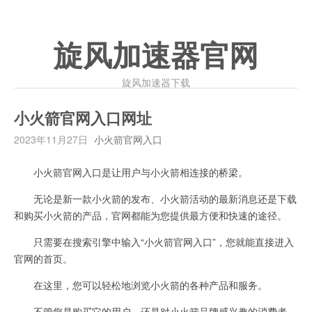
旋风加速器官网
旋风加速器下载
小火箭官网入口网址
2023年11月27日
小火箭官网入口
小火箭官网入口是让用户与小火箭相连接的桥梁。
无论是新一款小火箭的发布、小火箭活动的最新消息还是下载
和购买小火箭的产品，官网都能为您提供最方便和快速的途径。
只需要在搜索引擎中输入“小火箭官网入口”，您就能直接进入
官网的首页。
在这里，您可以轻松地浏览小火箭的各种产品和服务。
不管您是购买它的用户，还是对小火箭品牌感兴趣的消费者，