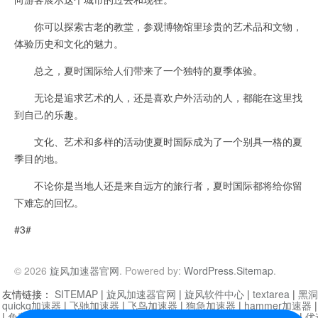
你可以探索古老的教堂，参观博物馆里珍贵的艺术品和文物，
体验历史和文化的魅力。
总之，夏时国际给人们带来了一个独特的夏季体验。
无论是追求艺术的人，还是喜欢户外活动的人，都能在这里找
到自己的乐趣。
文化、艺术和多样的活动使夏时国际成为了一个别具一格的夏
季目的地。
不论你是当地人还是来自远方的旅行者，夏时国际都将给你留
下难忘的回忆。
#3#
© 2026
旋风加速器官网
. Powered by:
WordPress
.
Sitemap
.
友情链接：
SITEMAP
|
旋风加速器官网
|
旋风软件中心
|
textarea
|
黑洞
quickq加速器
|
飞驰加速器
|
飞鸟加速器
|
狗急加速器
|
hammer加速器
|
免费vqn加速外网
|
旋风加速器
|
快橙加速器
|
啊哈加速器
|
迷雾通
|
优