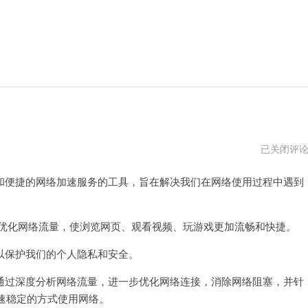
奇
已关闭评
妙
加
便捷的网络加速服务的工具，旨在解决我们在网络使用过程中遇到
速
器
免
费
版
化网络流量，使浏览网页、观看视频、玩游戏更加流畅和快捷。
安
卓
保护我们的个人隐私和安全。
版
过深度分析网络流量，进一步优化网络连接，消除网络阻塞，并针
速稳定的方式使用网络。