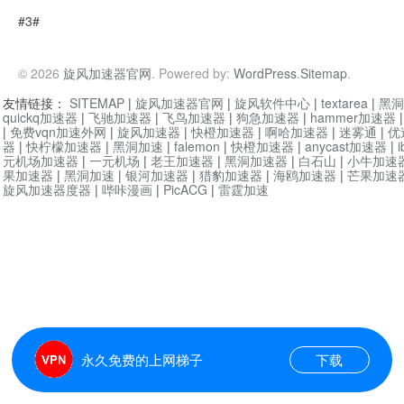
#3#
© 2026
旋风加速器官网
. Powered by:
WordPress
.
Sitemap
.
友情链接：
SITEMAP
|
旋风加速器官网
|
旋风软件中心
|
textarea
|
黑洞
quickq加速器
|
飞驰加速器
|
飞鸟加速器
|
狗急加速器
|
hammer加速器
|
免费vqn加速外网
|
旋风加速器
|
快橙加速器
|
啊哈加速器
|
迷雾通
|
优
器
|
快柠檬加速器
|
黑洞加速
|
falemon
|
快橙加速器
|
anycast加速器
|
i
元机场加速器
|
一元机场
|
老王加速器
|
黑洞加速器
|
白石山
|
小牛加速
果加速器
|
黑洞加速
|
银河加速器
|
猎豹加速器
|
海鸥加速器
|
芒果加速
旋风加速器度器
|
哔咔漫画
|
PicACG
|
雷霆加速
永久免费的上网梯子
下载