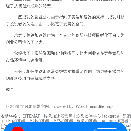
现了从初创到成熟的转型。
一些成功的创业公司由于得到了美达加速器的支持，成功引起
了投资者的关注，进一步拓宽了发展的空间。
总之，美达加速器作为一个专业的创新科技项目孵化平台，为
创业公司注入了动力。
它提供了丰富的资源和专业的指导，助力创业者在竞争激烈的
市场环境中加速发展。
未来，相信美达加速器会继续发挥重要作用，为更多有潜力的
创新科技项目铺就成功之路。
#3#
© 2026
旋风加速器官网
. Powered by:
WordPress
.
Sitemap
.
友情链接：
SITEMAP
|
旋风加速器官网
|
旋风软件中心
|
textarea
|
黑洞
quickq加速器
|
飞驰加速器
|
飞鸟加速器
|
狗急加速器
|
hammer加速器
|
免费vqn加速外网
|
旋风加速器
|
快橙加速器
|
啊哈加速器
|
迷雾通
|
优
器
|
快柠檬加速器
|
黑洞加速
|
falemon
|
快橙加速器
|
anycast加速器
|
i