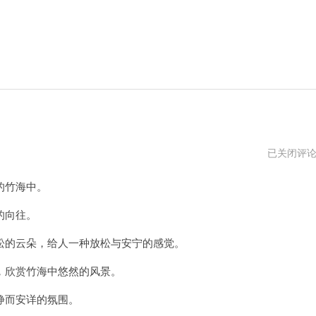
信
已关闭评
捷
云
的竹海中。
智
造
平
的向往。
台
的云朵，给人一种放松与安宁的感觉。
欣赏竹海中悠然的风景。
静而安详的氛围。