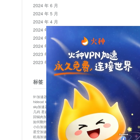
2024 年 6 月
2024 年 5 月
2024 年 4 月
2024 年 3 月
2024 年 2 月
2024 年 1 月
2023 年 12 月
2023 年 11 月
标签
91加速器
513加速器
bluelayer加速器
clash节点
hidecat
kuai500
panda加速器
plex加速器
sky加速器
telegram加速器
中信加速器
云梯加速器
几鸡
君越加速器
哔咔漫画加速器
唐师傅加速器
回锅肉加速器
坚果加速器
壹点加速器
大象加速器
如何翻外墙网站
小哈vp加速器
小火箭加速器
小白加速器
布谷vp加速器
心阶云
快连
星空加速器
最新版clash安卓下载
月光加速器
机场加速器
松果云
极快加速器
梯子加速器