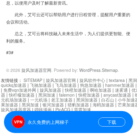
息，以便用户及时了解最新资讯。
此外，艾可云还可以帮助用户进行日程管理，提醒用户重要的
会议和活动。
总之，艾可云将科技融入未来生活中，为人们提供更智能、便
利的服务。
#3#
© 2026
旋风加速器官网
. Powered by:
WordPress
.
Sitemap
.
友情链接：
SITEMAP
|
旋风加速器官网
|
旋风软件中心
|
textarea
|
黑洞
quickq加速器
|
飞驰加速器
|
飞鸟加速器
|
狗急加速器
|
hammer加速器
|
免费vqn加速外网
|
旋风加速器
|
快橙加速器
|
啊哈加速器
|
迷雾通
|
优
器
|
快柠檬加速器
|
黑洞加速
|
falemon
|
快橙加速器
|
anycast加速器
|
i
元机场加速器
|
一元机场
|
老王加速器
|
黑洞加速器
|
白石山
|
小牛加速
果加速器
|
黑洞加速
|
银河加速器
|
猎豹加速器
|
海鸥加速器
|
芒果加速
旋风加速器度器
|
哔咔漫画
|
PicACG
|
雷霆加速
永久免费的上网梯子
下载