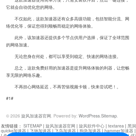
它就会自动优化您的网络。
不仅如此，这款加速器还有众多高级功能，包括智能分流、网
络优化等，保证您得到顺畅而稳定的网络体验。
此外，该加速器还提供多个节点供用户选择，保证了全球范围
的网络加速。
无论您身在何处，都可以享受到稳定、快速的网络连接。
总之，这款免费好用的加速器是提升网络体验的利器，让您畅
享无限的网络乐趣。
不再担心网络延迟，不再苦恼视频卡顿，快来尝试吧！。
#1#
© 2026
旋风加速器官网
. Powered by:
WordPress
.
Sitemap
.
友情链接：
SITEMAP
|
旋风加速器官网
|
旋风软件中心
|
textarea
|
黑洞
quickq加速器
|
飞驰加速器
|
飞鸟加速器
|
狗急加速器
|
hammer加速器
|
免费vqn加速外网
|
旋风加速器
|
快橙加速器
|
啊哈加速器
|
迷雾通
|
优