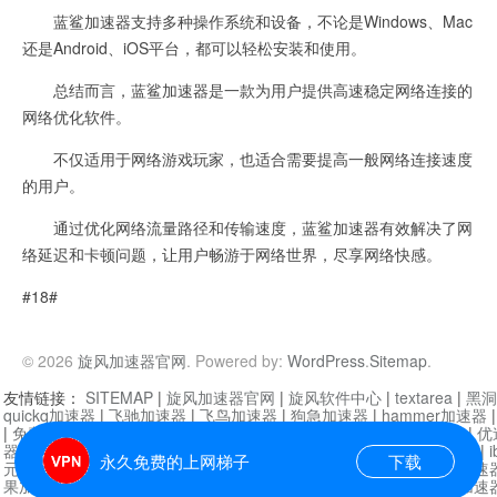
蓝鲨加速器支持多种操作系统和设备，不论是Windows、Mac
还是Android、iOS平台，都可以轻松安装和使用。
总结而言，蓝鲨加速器是一款为用户提供高速稳定网络连接的
网络优化软件。
不仅适用于网络游戏玩家，也适合需要提高一般网络连接速度
的用户。
通过优化网络流量路径和传输速度，蓝鲨加速器有效解决了网
络延迟和卡顿问题，让用户畅游于网络世界，尽享网络快感。
#18#
© 2026
旋风加速器官网
. Powered by:
WordPress
.
Sitemap
.
友情链接：
SITEMAP
|
旋风加速器官网
|
旋风软件中心
|
textarea
|
黑洞
quickq加速器
|
飞驰加速器
|
飞鸟加速器
|
狗急加速器
|
hammer加速器
|
免费vqn加速外网
|
旋风加速器
|
快橙加速器
|
啊哈加速器
|
迷雾通
|
优
器
|
快柠檬加速器
|
黑洞加速
|
falemon
|
快橙加速器
|
anycast加速器
|
i
永久免费的上网梯子
下载
元机场加速器
|
一元机场
|
老王加速器
|
黑洞加速器
|
白石山
|
小牛加速
果加速器
|
黑洞加速
|
银河加速器
|
猎豹加速器
|
海鸥加速器
|
芒果加速