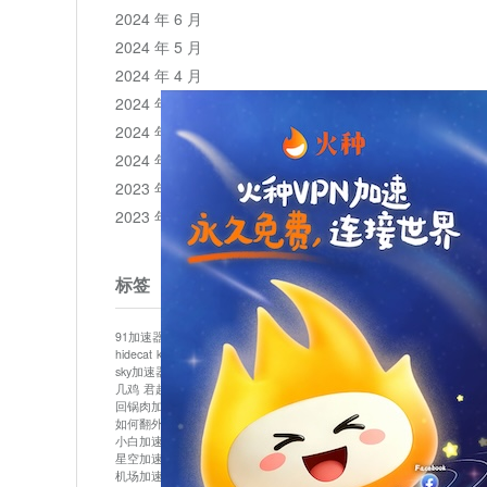
2024 年 6 月
2024 年 5 月
2024 年 4 月
2024 年 3 月
2024 年 2 月
2024 年 1 月
2023 年 12 月
2023 年 11 月
标签
91加速器
513加速器
bluelayer加速器
clash节点
hidecat
kuai500
panda加速器
plex加速器
sky加速器
telegram加速器
中信加速器
云梯加速器
几鸡
君越加速器
哔咔漫画加速器
唐师傅加速器
回锅肉加速器
坚果加速器
壹点加速器
大象加速器
如何翻外墙网站
小哈vp加速器
小火箭加速器
小白加速器
布谷vp加速器
心阶云
快连
星空加速器
最新版clash安卓下载
月光加速器
机场加速器
松果云
极快加速器
梯子加速器