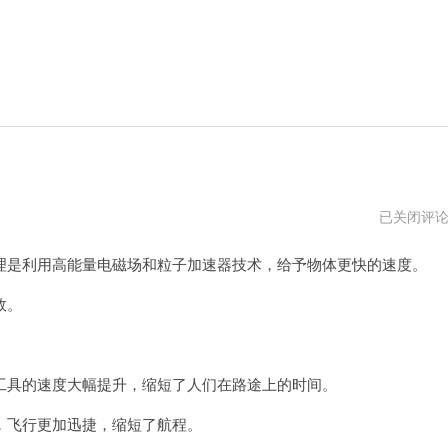
蜂
已关闭评
巢
加
是利用高能量电磁场和粒子加速器技术，给予物体更快的速度。
速
器
效。
具的速度大幅提升，缩短了人们在路途上的时间。
飞行更加迅捷，缩短了航程。