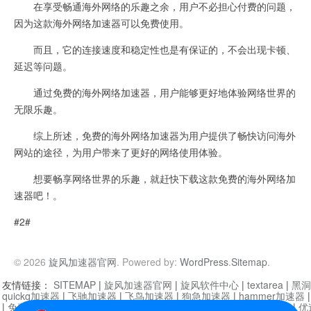
在享受畅通海外网络的乐趣之余，用户不必担心付费的问题，
因为这款海外网络加速器可以免费使用。
而且，它的连接速度和稳定性也是有保证的，不会出现卡顿、
延迟等问题。
通过免费的海外网络加速器，用户能够更好地体验网络世界的
无限乐趣。
综上所述，免费的海外网络加速器为用户提供了畅快访问海外
网站的途径，为用户带来了更好的网络使用体验。
想要畅享网络世界的乐趣，就赶快下载这款免费的海外网络加
速器吧！。
#2#
© 2026
旋风加速器官网
. Powered by:
WordPress
.
Sitemap
.
友情链接：
SITEMAP
|
旋风加速器官网
|
旋风软件中心
|
textarea
|
黑洞
quickq加速器
|
飞驰加速器
|
飞鸟加速器
|
狗急加速器
|
hammer加速器
|
免费vqn加速外网
|
旋风加速器
|
快橙加速器
|
啊哈加速器
|
迷雾通
|
优