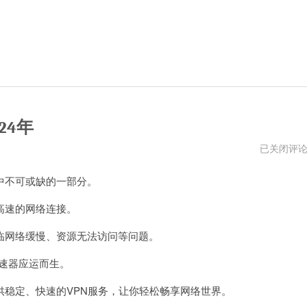
24年
暴
已关闭评
风
vp(永
不可或缺的一部分。
久
免
费)
高速的网络连接。
加
速
网络缓慢、资源无法访问等问题。
器
下
载
速器应运而生。
2024
年
稳定、快速的VPN服务，让你轻松畅享网络世界。