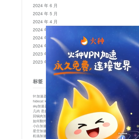
2024 年 6 月
2024 年 5 月
2024 年 4 月
2024 年 3 月
2024 年 2 月
2024 年 1 月
2023 年 12 月
2023 年 11 月
标签
91加速器
513加速器
bluelayer加速器
clash节点
hidecat
kuai500
panda加速器
plex加速器
sky加速器
telegram加速器
中信加速器
云梯加速器
几鸡
君越加速器
哔咔漫画加速器
唐师傅加速器
回锅肉加速器
坚果加速器
壹点加速器
大象加速器
如何翻外墙网站
小哈vp加速器
小火箭加速器
小白加速器
布谷vp加速器
心阶云
快连
星空加速器
最新版clash安卓下载
月光加速器
机场加速器
松果云
极快加速器
梯子加速器