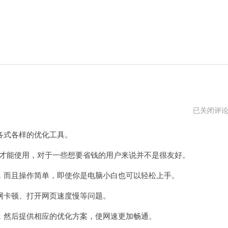
免
已关闭评
费
加
式各样的优化工具。
速
器
pc
才能使用，对于一些想要省钱的用户来说并不是很友好。
电
脑
而且操作简单，即使你是电脑小白也可以轻松上手。
版
卡顿、打开网页速度慢等问题。
然后提供相应的优化方案，使网速更加畅通。