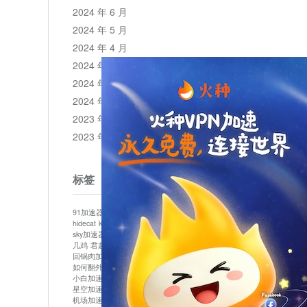
2024 年 6 月
2024 年 5 月
2024 年 4 月
2024 年 3 月
2024 年 2 月
2024 年 1 月
2023 年 12 月
2023 年 11 月
标签
91加速器
513加速器
bluelayer加速器
clash节点
hidecat
kuai500
panda加速器
plex加速器
sky加速器
telegram加速器
中信加速器
云梯加速器
几鸡
君越加速器
哔咔漫画加速器
唐师傅加速器
回锅肉加速器
坚果加速器
壹点加速器
大象加速器
如何翻外墙网站
小哈vp加速器
小火箭加速器
小白加速器
布谷vp加速器
心阶云
快连
星空加速器
最新版clash安卓下载
月光加速器
机场加速器
松果云
极快加速器
梯子加速器