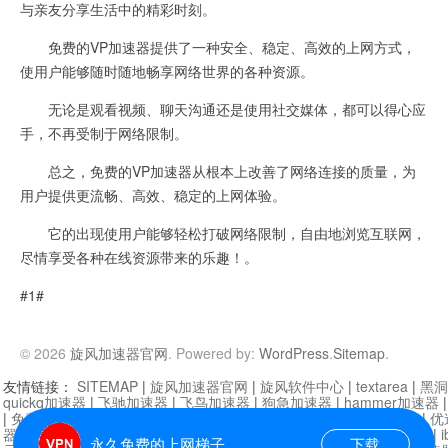
与亲友分享生活中的精彩时刻。
免费的VP加速器提供了一种安全、稳定、高效的上网方式，
使用户能够随时随地畅享网络世界的各种资源。
无论是观看视频、聊天沟通还是使用社交媒体，都可以得心应
手，不再受制于网络限制。
总之，免费的VP加速器从根本上改善了网络连接的质量，为
用户提供更流畅、高效、稳定的上网体验。
它的出现使用户能够轻松打破网络限制，自由地浏览互联网，
尽情享受各种在线资源带来的乐趣！。
#1#
© 2026
旋风加速器官网
. Powered by:
WordPress
.
Sitemap
.
友情链接：
SITEMAP
|
旋风加速器官网
|
旋风软件中心
|
textarea
|
黑洞
quickq加速器
|
飞驰加速器
|
飞鸟加速器
|
狗急加速器
|
hammer加速器
|
免费vqn加速外网
|
旋风加速器
|
快橙加速器
|
啊哈加速器
|
迷雾通
|
优
器
|
快柠檬加速器
|
黑洞加速
|
falemon
|
快橙加速器
|
anycast加速器
|
i
永久免费的上网梯子
下载