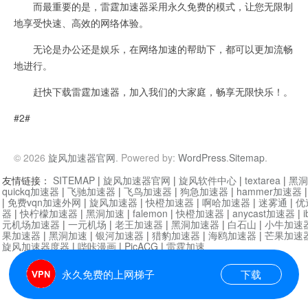
而最重要的是，雷霆加速器采用永久免费的模式，让您无限制
地享受快速、高效的网络体验。
无论是办公还是娱乐，在网络加速的帮助下，都可以更加流畅
地进行。
赶快下载雷霆加速器，加入我们的大家庭，畅享无限快乐！。
#2#
© 2026
旋风加速器官网
. Powered by:
WordPress
.
Sitemap
.
友情链接：
SITEMAP
|
旋风加速器官网
|
旋风软件中心
|
textarea
|
黑洞
quickq加速器
|
飞驰加速器
|
飞鸟加速器
|
狗急加速器
|
hammer加速器
|
免费vqn加速外网
|
旋风加速器
|
快橙加速器
|
啊哈加速器
|
迷雾通
|
优
器
|
快柠檬加速器
|
黑洞加速
|
falemon
|
快橙加速器
|
anycast加速器
|
i
元机场加速器
|
一元机场
|
老王加速器
|
黑洞加速器
|
白石山
|
小牛加速
果加速器
|
黑洞加速
|
银河加速器
|
猎豹加速器
|
海鸥加速器
|
芒果加速
旋风加速器度器
|
哔咔漫画
|
PicACG
|
雷霆加速
永久免费的上网梯子
下载