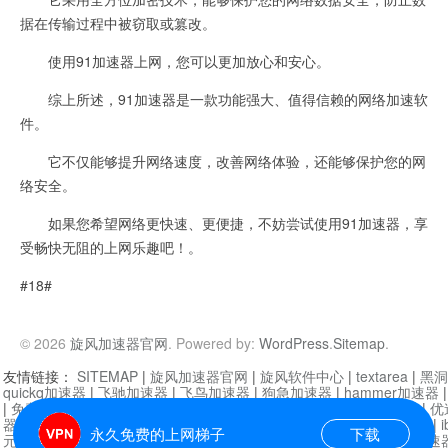
据在传输过程中被窃取或篡改。
使用91加速器上网，您可以更加放心和安心。
综上所述，91加速器是一款功能强大、值得信赖的网络加速软
件。
它不仅能够提升网络速度，改善网络体验，还能够保护您的网
络安全。
如果您希望网络更快速、更便捷，不妨尝试使用91加速器，享
受畅快无阻的上网乐趣吧！。
#18#
© 2026
旋风加速器官网
. Powered by:
WordPress
.
Sitemap
.
友情链接：
SITEMAP
|
旋风加速器官网
|
旋风软件中心
|
textarea
|
黑洞
quickq加速器
|
飞驰加速器
|
飞鸟加速器
|
狗急加速器
|
hammer加速器
|
免费vqn加速外网
|
旋风加速器
|
快橙加速器
|
啊哈加速器
|
迷雾通
|
优
器
|
快柠檬加速器
|
黑洞加速
|
falemon
|
快橙加速器
|
anycast加速器
|
i
永久免费的上网梯子
下载
元机场加速器
|
一元机场
|
老王加速器
|
黑洞加速器
|
白石山
|
小牛加速