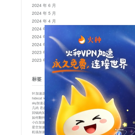
2024 年 6 月
2024 年 5 月
2024 年 4 月
2024 年 3 月
2024 年 2 月
2024 年 1 月
2023 年 12 月
2023 年 11 月
标签
91加速器
513加速器
bluelayer加速器
clash节点
hidecat
kuai500
panda加速器
plex加速器
sky加速器
telegram加速器
中信加速器
云梯加速器
几鸡
君越加速器
哔咔漫画加速器
唐师傅加速器
回锅肉加速器
坚果加速器
壹点加速器
大象加速器
如何翻外墙网站
小哈vp加速器
小火箭加速器
小白加速器
布谷vp加速器
心阶云
快连
星空加速器
最新版clash安卓下载
月光加速器
机场加速器
松果云
极快加速器
梯子加速器