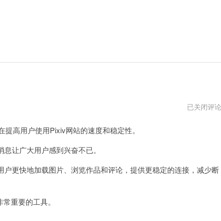
pixiv
已关闭评
加
速
在提高用户使用Pixiv网站的速度和稳定性。
器
永
久
消息让广大用户感到兴奋不已。
免
费
助用户更快地加载图片、浏览作品和评论，提供更稳定的连接，减少断
电
脑
版
非常重要的工具。