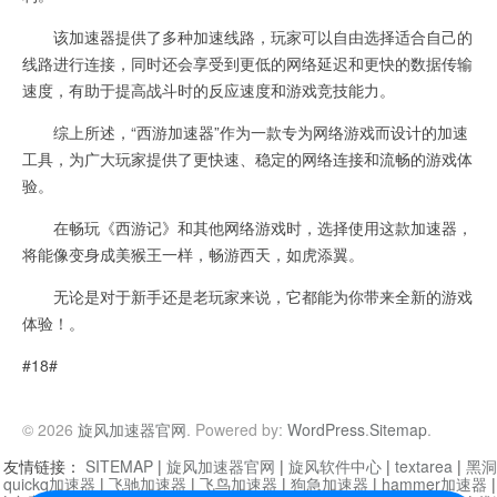
该加速器提供了多种加速线路，玩家可以自由选择适合自己的
线路进行连接，同时还会享受到更低的网络延迟和更快的数据传输
速度，有助于提高战斗时的反应速度和游戏竞技能力。
综上所述，“西游加速器”作为一款专为网络游戏而设计的加速
工具，为广大玩家提供了更快速、稳定的网络连接和流畅的游戏体
验。
在畅玩《西游记》和其他网络游戏时，选择使用这款加速器，
将能像变身成美猴王一样，畅游西天，如虎添翼。
无论是对于新手还是老玩家来说，它都能为你带来全新的游戏
体验！。
#18#
© 2026
旋风加速器官网
. Powered by:
WordPress
.
Sitemap
.
友情链接：
SITEMAP
|
旋风加速器官网
|
旋风软件中心
|
textarea
|
黑洞
quickq加速器
|
飞驰加速器
|
飞鸟加速器
|
狗急加速器
|
hammer加速器