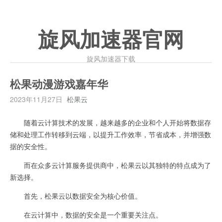
旋风加速器官网
旋风加速器下载
松果动漫游戏嘉年华
2023年11月27日
松果云
随着云计算技术的发展，越来越多的企业和个人开始将数据存
储和处理工作转移到云端，以提升工作效率，节省成本，并增强数
据的安全性。
而在众多云计算服务提供商中，松果云以其独特的特点成为了
新选择。
首先，松果云以数据安全为核心价值。
在云计算中，数据的安全是一个重要关注点。