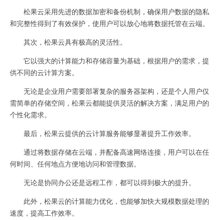
松果云采用先进的数据加密和备份机制，确保用户数据的隐私
和完整性得到了有效保护，使用户可以放心地将数据托管在云端。
其次，松果云具有极高的灵活性。
它以强大的计算能力和存储容量为基础，根据用户的需求，提
供不同的云计算方案。
无论是企业用户需要部署复杂的服务器架构，还是个人用户仅
需简单的存储空间，松果云都能提供灵活的解决方案，满足用户的
个性化需求。
最后，松果云提供的云计算服务能够显著提升工作效率。
通过将数据存储在云端，并配备高速网络连接，用户可以在任
何时间、任何地点方便地访问和管理数据。
无论是协同办公还是远程工作，都可以得到极大的提升。
此外，松果云的计算能力优化，也能够加快大规模数据处理的
速度，提高工作效率。