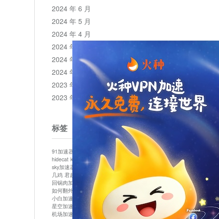
2024 年 6 月
2024 年 5 月
2024 年 4 月
2024 年 3 月
2024 年 2 月
2024 年 1 月
2023 年 12 月
2023 年 11 月
标签
91加速器
513加速器
bluelayer加速器
clash节点
hidecat
kuai500
panda加速器
plex加速器
sky加速器
telegram加速器
中信加速器
云梯加速器
几鸡
君越加速器
哔咔漫画加速器
唐师傅加速器
回锅肉加速器
坚果加速器
壹点加速器
大象加速器
如何翻外墙网站
小哈vp加速器
小火箭加速器
小白加速器
布谷vp加速器
心阶云
快连
星空加速器
最新版clash安卓下载
月光加速器
机场加速器
松果云
极快加速器
梯子加速器