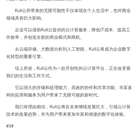
Kuli云所带来的无限可能性不仅体现在个人生活中，也对商业
领域具有巨大影响。
企业可以借助Kuli云提供的云计算服务，降低IT成本、提高工
作效率，并创造全新的商业模式和商机。
从云端存储、大数据分析到人工智能，Kuli云将成为企业数字
化转型的重要引擎。
综上所述，Kuli云作为一款开创性的云计算平台，正在改变着
我们的生活和工作方式。
它以强大的存储和处理能力、高效的协作和共享功能、丰富多
样的应用和服务为用户带来了无限可能的新时代。
我们有理由相信，Kuli云将在未来继续发展壮大，引领云计算
技术的发展趋势，并为用户带来更加丰富和便捷的数字化体验。
#3#