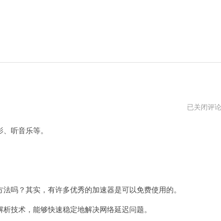
永
已关闭评
久
免
影、听音乐等。
费
的
四
款
加
速
器
app
法吗？其实，有许多优秀的加速器是可以免费使用的。
析技术，能够快速稳定地解决网络延迟问题。