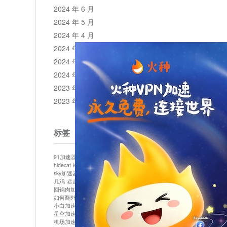
2024 年 6 月
2024 年 5 月
2024 年 4 月
2024 年 3 月
2024 年 2 月
2024 年 1 月
2023 年 12 月
2023 年 11 月
标签
91加速器
513加速器
bluelayer加速器
clash节点
hidecat
kuai500
panda加速器
plex加速器
sky加速器
telegram加速器
中信加速器
云梯加速器
几鸡
君越加速器
哔咔漫画加速器
唐师傅加速器
回锅肉加速器
坚果加速器
壹点加速器
大象加速器
如何翻外墙网站
小哈vp加速器
小火箭加速器
小白加速器
布谷vp加速器
心阶云
快连
星空加速器
最新版clash安卓下载
月光加速器
机场加速器
松果云
极快加速器
梯子加速器