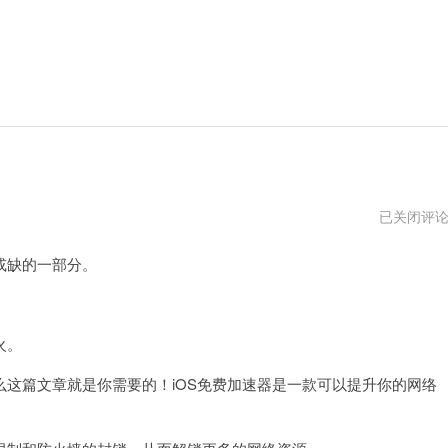
ios
已关闭评
免
费
或缺的一部分。
加
速
器
。
试
用
火。
7
天
2024
篇文章就是你需要的！iOS免费加速器是一款可以提升你的网络
年