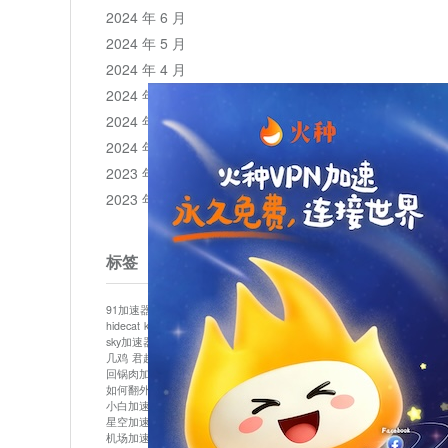
2024 年 6 月
2024 年 5 月
2024 年 4 月
2024 年 3 月
2024 年 2 月
2024 年 1 月
2023 年 12 月
2023 年 11 月
标签
91加速器
513加速器
bluelayer加速器
clash节点
hidecat
kuai500
panda加速器
plex加速器
sky加速器
telegram加速器
中信加速器
云梯加速器
几鸡
君越加速器
哔咔漫画加速器
唐师傅加速器
回锅肉加速器
坚果加速器
壹点加速器
大象加速器
如何翻外墙网站
小哈vp加速器
小火箭加速器
小白加速器
布谷vp加速器
心阶云
快连
星空加速器
最新版clash安卓下载
月光加速器
机场加速器
松果云
极快加速器
梯子加速器