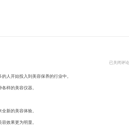
火
已关闭评
橙
vp
的人开始投入到美容保养的行业中。
加
速
器
各样的美容仪器。
全新的美容体验。
容效果更为明显。