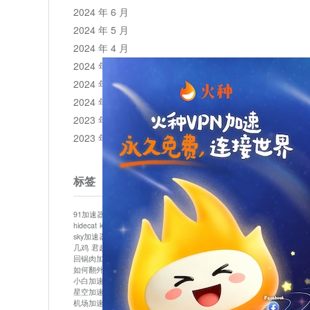
2024 年 6 月
2024 年 5 月
2024 年 4 月
2024 年 3 月
2024 年 2 月
2024 年 1 月
2023 年 12 月
2023 年 11 月
标签
91加速器
513加速器
bluelayer加速器
clash节点
hidecat
kuai500
panda加速器
plex加速器
sky加速器
telegram加速器
中信加速器
云梯加速器
几鸡
君越加速器
哔咔漫画加速器
唐师傅加速器
回锅肉加速器
坚果加速器
壹点加速器
大象加速器
如何翻外墙网站
小哈vp加速器
小火箭加速器
小白加速器
布谷vp加速器
心阶云
快连
星空加速器
最新版clash安卓下载
月光加速器
机场加速器
松果云
极快加速器
梯子加速器