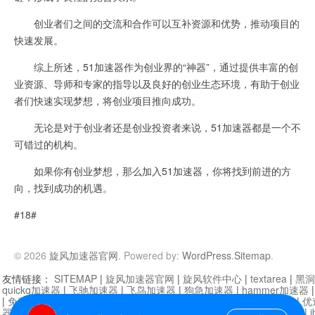
创业者们之间的交流和合作可以互补资源和优势，推动项目的
快速发展。
综上所述，51加速器作为创业界的“神器”，通过提供丰富的创
业资源、导师和专家的指导以及良好的创业生态环境，有助于创业
者们快速实现梦想，将创业项目推向成功。
无论是对于创业者还是创业投资者来说，51加速器都是一个不
可错过的机构。
如果你有创业梦想，那么加入51加速器，你将找到前进的方
向，找到成功的机遇。
#18#
© 2026
旋风加速器官网
. Powered by:
WordPress
.
Sitemap
.
友情链接：
SITEMAP
|
旋风加速器官网
|
旋风软件中心
|
textarea
|
黑洞
quickq加速器
|
飞驰加速器
|
飞鸟加速器
|
狗急加速器
|
hammer加速器
|
免费vqn加速外网
|
旋风加速器
|
快橙加速器
|
啊哈加速器
|
迷雾通
|
优
器
|
快柠檬加速器
|
黑洞加速
|
falemon
|
快橙加速器
|
anycast加速器
|
i