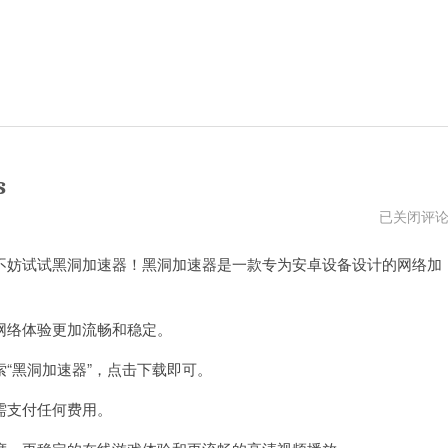
s
黑
已关闭评
洞
加
妨试试黑洞加速器！黑洞加速器是一款专为安卓设备设计的网络加
速
器
下
载
安
络体验更加流畅和稳定。
卓
永
黑洞加速器”，点击下载即可。
久
免
费
需支付任何费用。
ios