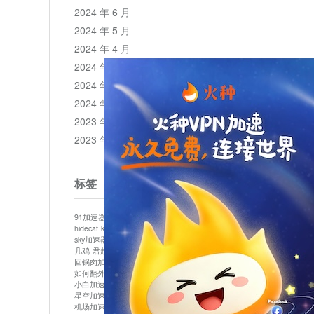
2024 年 6 月
2024 年 5 月
2024 年 4 月
2024 年 3 月
2024 年 2 月
2024 年 1 月
2023 年 12 月
2023 年 11 月
标签
91加速器
513加速器
bluelayer加速器
clash节点
hidecat
kuai500
panda加速器
plex加速器
sky加速器
telegram加速器
中信加速器
云梯加速器
几鸡
君越加速器
哔咔漫画加速器
唐师傅加速器
回锅肉加速器
坚果加速器
壹点加速器
大象加速器
如何翻外墙网站
小哈vp加速器
小火箭加速器
小白加速器
布谷vp加速器
心阶云
快连
星空加速器
最新版clash安卓下载
月光加速器
机场加速器
松果云
极快加速器
梯子加速器