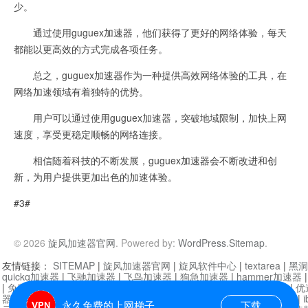
少。
通过使用guguex加速器，他们获得了更好的网络体验，每天
都能以更高效的方式完成各项任务。
总之，guguex加速器作为一种提供高效网络体验的工具，在
网络加速领域有着独特的优势。
用户可以通过使用guguex加速器，突破地域限制，加快上网
速度，享受更稳定顺畅的网络连接。
相信随着科技的不断发展，guguex加速器会不断改进和创
新，为用户提供更加出色的加速体验。
#3#
© 2026
旋风加速器官网
. Powered by:
WordPress
.
Sitemap
.
友情链接：
SITEMAP
|
旋风加速器官网
|
旋风软件中心
|
textarea
|
黑洞
quickq加速器
|
飞驰加速器
|
飞鸟加速器
|
狗急加速器
|
hammer加速器
|
免费vqn加速外网
|
旋风加速器
|
快橙加速器
|
啊哈加速器
|
迷雾通
|
优
器
|
快柠檬加速器
|
黑洞加速
|
falemon
|
快橙加速器
|
anycast加速器
|
i
永久免费的上网梯子
下载