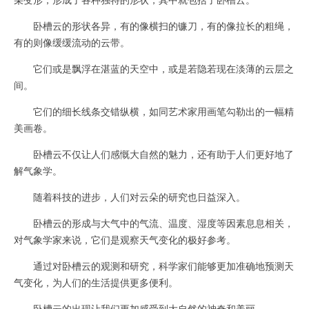
卧槽云的形状各异，有的像横扫的镰刀，有的像拉长的粗绳，
有的则像缓缓流动的云带。
它们或是飘浮在湛蓝的天空中，或是若隐若现在淡薄的云层之
间。
它们的细长线条交错纵横，如同艺术家用画笔勾勒出的一幅精
美画卷。
卧槽云不仅让人们感慨大自然的魅力，还有助于人们更好地了
解气象学。
随着科技的进步，人们对云朵的研究也日益深入。
卧槽云的形成与大气中的气流、温度、湿度等因素息息相关，
对气象学家来说，它们是观察天气变化的极好参考。
通过对卧槽云的观测和研究，科学家们能够更加准确地预测天
气变化，为人们的生活提供更多便利。
卧槽云的出现让我们更加感受到大自然的神奇和美丽。