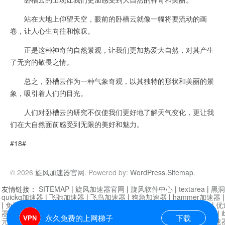
站在大地上仰望天空，眼前的卧槽云就像一幅将要流动的画
卷，让人心生向往和惊叹。
正是这种神奇的自然景观，让我们更加热爱大自然，对其产生
了无穷的敬畏之情。
总之，卧槽云作为一种气象奇观，以其独特的形状和美丽的景
象，吸引着人们的目光。
人们对卧槽云的研究不仅使我们更好地了解天气变化，更让我
们在大自然面前感受到无限的美好和魅力。
#18#
© 2026
旋风加速器官网
. Powered by:
WordPress
.
Sitemap
.
友情链接：
SITEMAP
|
旋风加速器官网
|
旋风软件中心
|
textarea
|
黑洞
quickq加速器
|
飞驰加速器
|
飞鸟加速器
|
狗急加速器
|
hammer加速器
|
免费vqn加速外网
|
旋风加速器
|
快橙加速器
|
啊哈加速器
|
迷雾通
|
优
器
|
快柠檬加速器
|
黑洞加速
|
falemon
|
快橙加速器
|
anycast加速器
|
i
永久免费的上网梯子
下载
元机场加速器
|
一元机场
|
老王加速器
|
黑洞加速器
|
白石山
|
小牛加速