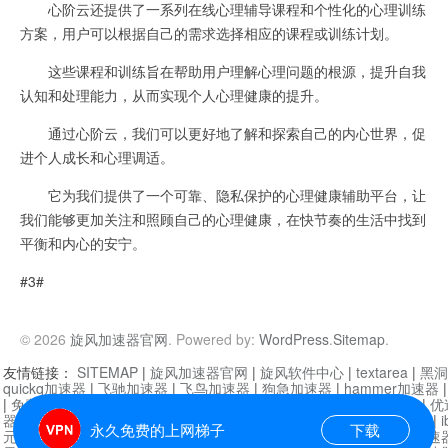
心阶云还提供了一系列在线心理辅导课程和个性化的心理训练
方案，用户可以根据自己的需求选择相应的课程或训练计划。
这些课程和训练旨在帮助用户理解心理问题的根源，提升自我
认知和处理能力，从而实现个人心理健康的提升。
通过心阶云，我们可以更好地了解和探索自己的内心世界，促
进个人成长和心理调适。
它为我们提供了一个可靠、隐私保护的心理健康辅助平台，让
我们能够更加关注和照顾自己的心理健康，在快节奏的生活中找到
平衡和内心的安宁。
#3#
© 2026
旋风加速器官网
. Powered by:
WordPress
.
Sitemap
.
友情链接：
SITEMAP
|
旋风加速器官网
|
旋风软件中心
|
textarea
|
黑洞
quickq加速器
|
飞驰加速器
|
飞鸟加速器
|
狗急加速器
|
hammer加速器
|
免费vqn加速外网
|
旋风加速器
|
快橙加速器
|
啊哈加速器
|
迷雾通
|
优
器
|
快柠檬加速器
|
黑洞加速
|
falemon
|
快橙加速器
|
anycast加速器
|
i
永久免费的上网梯子
下载
元机场加速器
|
一元机场
|
老王加速器
|
黑洞加速器
|
白石山
|
小牛加速