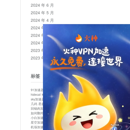
2024 年 6 月
2024 年 5 月
2024 年 4 月
2024 年 3 月
2024 年 2 月
2024 年 1 月
2023 年 12 月
2023 年 11 月
标签
91加速器
513加速器
bluelayer加速器
clash节点
hidecat
kuai500
panda加速器
plex加速器
sky加速器
telegram加速器
中信加速器
云梯加速器
几鸡
君越加速器
哔咔漫画加速器
唐师傅加速器
回锅肉加速器
坚果加速器
壹点加速器
大象加速器
如何翻外墙网站
小哈vp加速器
小火箭加速器
小白加速器
布谷vp加速器
心阶云
快连
星空加速器
最新版clash安卓下载
月光加速器
机场加速器
松果云
极快加速器
梯子加速器