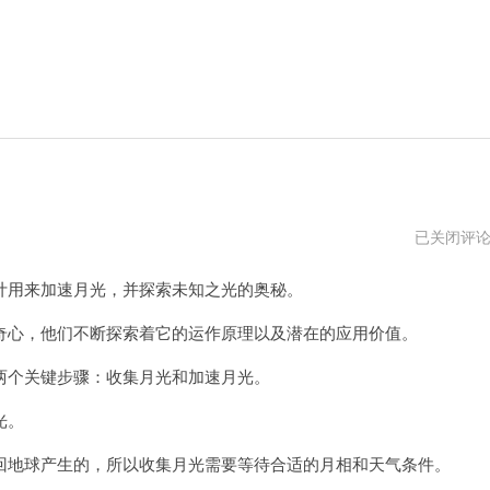
月
已关闭评
光
加
用来加速月光，并探索未知之光的奥秘。
速
器
下
心，他们不断探索着它的运作原理以及潜在的应用价值。
载
个关键步骤：收集月光和加速月光。
光。
地球产生的，所以收集月光需要等待合适的月相和天气条件。