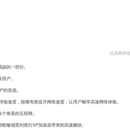
神
已关闭评
灯
vp
或缺的一部分。
加
速
器
着用户。
最
新
户的首选。
版
传输速度，能够有效提升网络速度，让用户畅享高速网络体验。
个角落的互联网。
能够感受到签灯VP加速器带来的高速畅快。