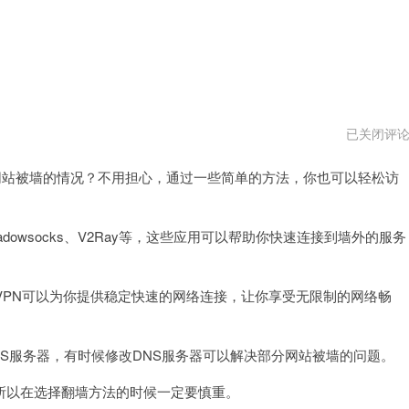
ios
已关闭评
怎
么
站被墙的情况？不用担心，通过一些简单的方法，你也可以轻松访
翻
外
墙
网
vqn
wsocks、V2Ray等，这些应用可以帮助你快速连接到墙外的服务
PN可以为你提供稳定快速的网络连接，让你享受无限制的网络畅
S服务器，有时候修改DNS服务器可以解决部分网站被墙的问题。
以在选择翻墙方法的时候一定要慎重。