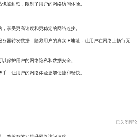
也被封锁，限制了用户的网络访问体验。
速
器
pc
版
下
，享受更高速度和更稳定的网络连接。
载
器转发数据，隐藏用户的真实IP地址，让用户在网络上畅行无
以保护用户的网络隐私和数据安全。
手，让用户的网络体验更加便捷和畅快。
壹
已关闭评
点
加
，能够有效地提升网络访问速度。
速