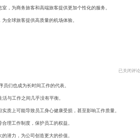
vpm
室，为商务旅客和高端旅客提供更加个性化的服务。
为全球旅客提供高质量的机场体验。
996
已关闭评
程
序
程序员们也成为长时间工作的代表。
员
安
卓
生活与工作之间几乎没有平衡。
下
载
实质上可能导致员工身心健康受损，甚至影响工作质量。
合理工作制度，保护员工的权益。
的潜力，为公司创造更大的价值。