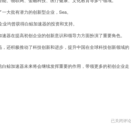
能、物联网、金融科技、医疗健康、文化教育等多个领域。
大批有潜力的创新型企业，Sea。
知名企业均曾获得白鲸加速器的投资和支持。
速器在提高初创企业的创新意识和领导力方面扮演了重要角色。
，还积极推动了科技创新和进步，提升中国在全球科技创新领域的
白鲸加速器未来将会继续发挥重要的作用，带领更多的初创企业走
梯
已关闭评
子
加