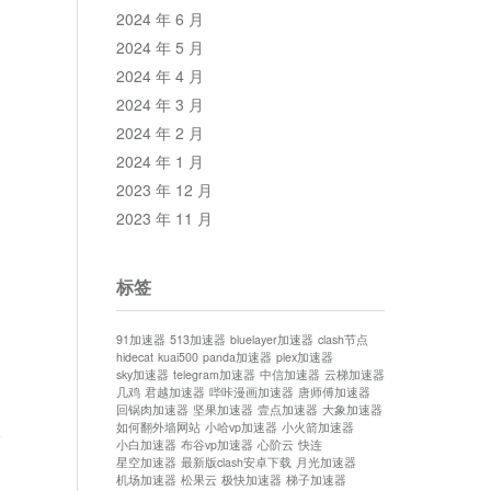
2024 年 6 月
2024 年 5 月
2024 年 4 月
2024 年 3 月
2024 年 2 月
2024 年 1 月
2023 年 12 月
2023 年 11 月
标签
91加速器
513加速器
bluelayer加速器
clash节点
hidecat
kuai500
panda加速器
plex加速器
sky加速器
telegram加速器
中信加速器
云梯加速器
几鸡
君越加速器
哔咔漫画加速器
唐师傅加速器
回锅肉加速器
坚果加速器
壹点加速器
大象加速器
如何翻外墙网站
小哈vp加速器
小火箭加速器
论
小白加速器
布谷vp加速器
心阶云
快连
星空加速器
最新版clash安卓下载
月光加速器
机场加速器
松果云
极快加速器
梯子加速器