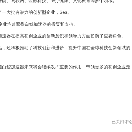
能、物联网、金融科技、医疗健康、文化教育等多个领域。
大批有潜力的创新型企业，Sea。
知名企业均曾获得白鲸加速器的投资和支持。
速器在提高初创企业的创新意识和领导力方面扮演了重要角色。
，还积极推动了科技创新和进步，提升中国在全球科技创新领域的
白鲸加速器未来将会继续发挥重要的作用，带领更多的初创企业走
梯
已关闭评
子
加