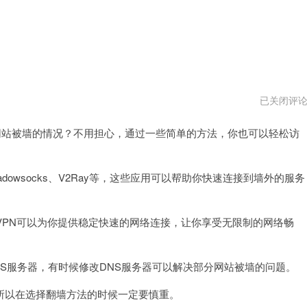
ios
已关闭评
怎
么
站被墙的情况？不用担心，通过一些简单的方法，你也可以轻松访
翻
外
墙
网
vqn
wsocks、V2Ray等，这些应用可以帮助你快速连接到墙外的服务
PN可以为你提供稳定快速的网络连接，让你享受无限制的网络畅
S服务器，有时候修改DNS服务器可以解决部分网站被墙的问题。
以在选择翻墙方法的时候一定要慎重。