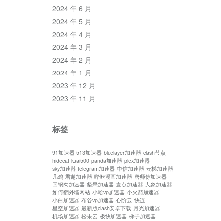
2024 年 6 月
2024 年 5 月
2024 年 4 月
2024 年 3 月
2024 年 2 月
2024 年 1 月
2023 年 12 月
2023 年 11 月
标签
91加速器
513加速器
bluelayer加速器
clash节点
hidecat
kuai500
panda加速器
plex加速器
sky加速器
telegram加速器
中信加速器
云梯加速器
几鸡
君越加速器
哔咔漫画加速器
唐师傅加速器
回锅肉加速器
坚果加速器
壹点加速器
大象加速器
如何翻外墙网站
小哈vp加速器
小火箭加速器
论
小白加速器
布谷vp加速器
心阶云
快连
星空加速器
最新版clash安卓下载
月光加速器
机场加速器
松果云
极快加速器
梯子加速器