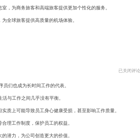
vpm
室，为商务旅客和高端旅客提供更加个性化的服务。
为全球旅客提供高质量的机场体验。
996
已关闭评
程
序
程序员们也成为长时间工作的代表。
员
安
卓
生活与工作之间几乎没有平衡。
下
载
实质上可能导致员工身心健康受损，甚至影响工作质量。
合理工作制度，保护员工的权益。
的潜力，为公司创造更大的价值。