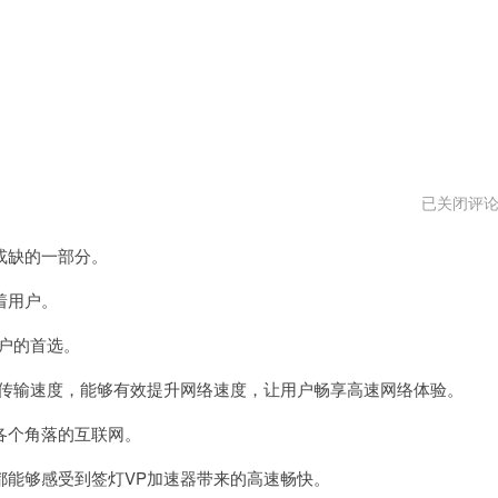
神
已关闭评
灯
vp
或缺的一部分。
加
速
器
着用户。
最
新
户的首选。
版
传输速度，能够有效提升网络速度，让用户畅享高速网络体验。
个角落的互联网。
能够感受到签灯VP加速器带来的高速畅快。