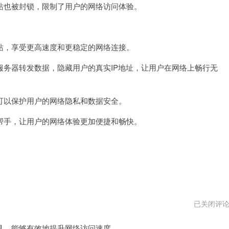
也被封锁，限制了用户的网络访问体验。
速
器
pc
版
下
，享受更高速度和更稳定的网络连接。
载
器转发数据，隐藏用户的真实IP地址，让用户在网络上畅行无
以保护用户的网络隐私和数据安全。
手，让用户的网络体验更加便捷和畅快。
壹
已关闭评
点
加
，能够有效地提升网络访问速度。
速