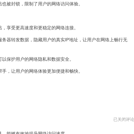
也被封锁，限制了用户的网络访问体验。
速
器
pc
版
下
，享受更高速度和更稳定的网络连接。
载
器转发数据，隐藏用户的真实IP地址，让用户在网络上畅行无
以保护用户的网络隐私和数据安全。
手，让用户的网络体验更加便捷和畅快。
壹
已关闭评
点
加
，能够有效地提升网络访问速度。
速