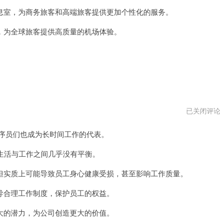
vpm
室，为商务旅客和高端旅客提供更加个性化的服务。
为全球旅客提供高质量的机场体验。
996
已关闭评
程
序
程序员们也成为长时间工作的代表。
员
安
卓
生活与工作之间几乎没有平衡。
下
载
实质上可能导致员工身心健康受损，甚至影响工作质量。
合理工作制度，保护员工的权益。
的潜力，为公司创造更大的价值。