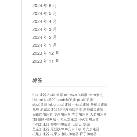
2024 年 6 月
2024 年 5 月
2024 年 4 月
2024 年 3 月
2024 年 2 月
2024 年 1 月
2023 年 12 月
2023 年 11 月
标签
91加速器
513加速器
bluelayer加速器
clash节点
hidecat
kuai500
panda加速器
plex加速器
sky加速器
telegram加速器
中信加速器
云梯加速器
几鸡
君越加速器
哔咔漫画加速器
唐师傅加速器
回锅肉加速器
坚果加速器
壹点加速器
大象加速器
如何翻外墙网站
小哈vp加速器
小火箭加速器
论
小白加速器
布谷vp加速器
心阶云
快连
星空加速器
最新版clash安卓下载
月光加速器
机场加速器
松果云
极快加速器
梯子加速器