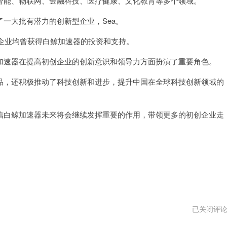
能、物联网、金融科技、医疗健康、文化教育等多个领域。
大批有潜力的创新型企业，Sea。
知名企业均曾获得白鲸加速器的投资和支持。
速器在提高初创企业的创新意识和领导力方面扮演了重要角色。
，还积极推动了科技创新和进步，提升中国在全球科技创新领域的
白鲸加速器未来将会继续发挥重要的作用，带领更多的初创企业走
梯
已关闭评
子
加