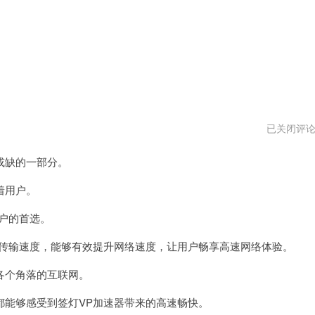
神
已关闭评
灯
vp
或缺的一部分。
加
速
器
着用户。
最
新
户的首选。
版
传输速度，能够有效提升网络速度，让用户畅享高速网络体验。
个角落的互联网。
能够感受到签灯VP加速器带来的高速畅快。