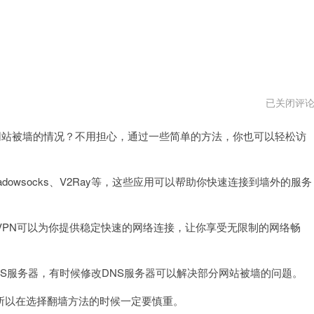
ios
已关闭评
怎
么
站被墙的情况？不用担心，通过一些简单的方法，你也可以轻松访
翻
外
墙
网
vqn
wsocks、V2Ray等，这些应用可以帮助你快速连接到墙外的服务
PN可以为你提供稳定快速的网络连接，让你享受无限制的网络畅
S服务器，有时候修改DNS服务器可以解决部分网站被墙的问题。
以在选择翻墙方法的时候一定要慎重。