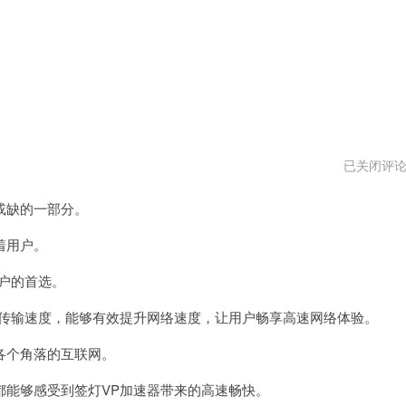
神
已关闭评
灯
vp
或缺的一部分。
加
速
器
着用户。
最
新
户的首选。
版
传输速度，能够有效提升网络速度，让用户畅享高速网络体验。
个角落的互联网。
能够感受到签灯VP加速器带来的高速畅快。