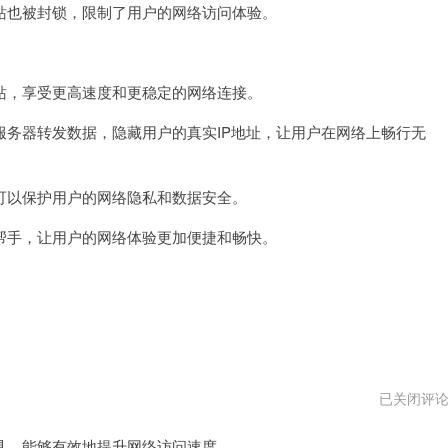
也被封锁，限制了用户的网络访问体验。
速
器
pc
版
下
，享受更高速度和更稳定的网络连接。
载
器转发数据，隐藏用户的真实IP地址，让用户在网络上畅行无
以保护用户的网络隐私和数据安全。
手，让用户的网络体验更加便捷和畅快。
壹
已关闭评
点
加
，能够有效地提升网络访问速度。
速