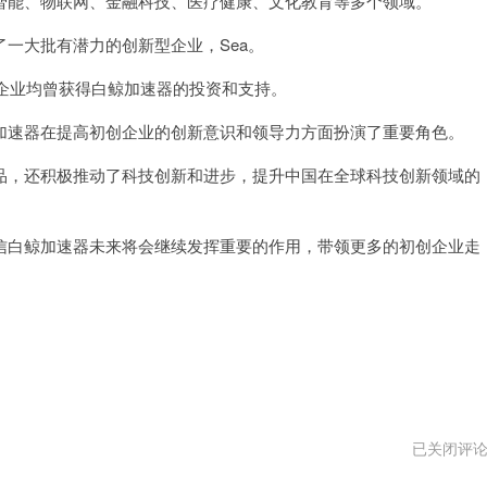
能、物联网、金融科技、医疗健康、文化教育等多个领域。
大批有潜力的创新型企业，Sea。
知名企业均曾获得白鲸加速器的投资和支持。
速器在提高初创企业的创新意识和领导力方面扮演了重要角色。
，还积极推动了科技创新和进步，提升中国在全球科技创新领域的
白鲸加速器未来将会继续发挥重要的作用，带领更多的初创企业走
梯
已关闭评
子
加