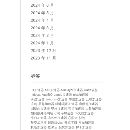
2024 年 6 月
2024 年 5 月
2024 年 4 月
2024 年 3 月
2024 年 2 月
2024 年 1 月
2023 年 12 月
2023 年 11 月
标签
91加速器
513加速器
bluelayer加速器
clash节点
hidecat
kuai500
panda加速器
plex加速器
sky加速器
telegram加速器
中信加速器
云梯加速器
几鸡
君越加速器
哔咔漫画加速器
唐师傅加速器
回锅肉加速器
坚果加速器
壹点加速器
大象加速器
如何翻外墙网站
小哈vp加速器
小火箭加速器
论
小白加速器
布谷vp加速器
心阶云
快连
星空加速器
最新版clash安卓下载
月光加速器
机场加速器
松果云
极快加速器
梯子加速器