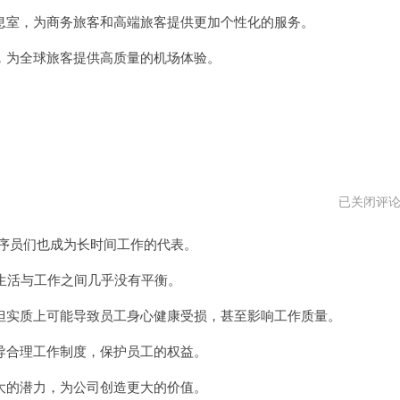
vpm
室，为商务旅客和高端旅客提供更加个性化的服务。
为全球旅客提供高质量的机场体验。
996
已关闭评
程
序
程序员们也成为长时间工作的代表。
员
安
卓
生活与工作之间几乎没有平衡。
下
载
实质上可能导致员工身心健康受损，甚至影响工作质量。
合理工作制度，保护员工的权益。
的潜力，为公司创造更大的价值。