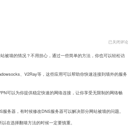
ios
已关闭评
怎
么
站被墙的情况？不用担心，通过一些简单的方法，你也可以轻松访
翻
外
墙
网
vqn
wsocks、V2Ray等，这些应用可以帮助你快速连接到墙外的服务
PN可以为你提供稳定快速的网络连接，让你享受无限制的网络畅
S服务器，有时候修改DNS服务器可以解决部分网站被墙的问题。
以在选择翻墙方法的时候一定要慎重。