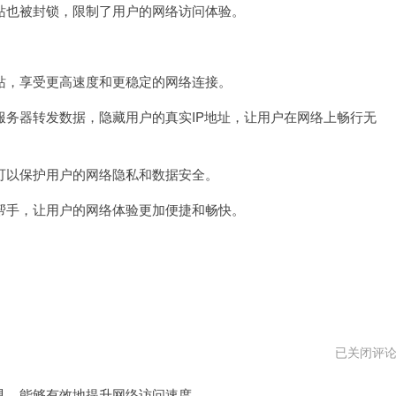
也被封锁，限制了用户的网络访问体验。
速
器
pc
版
下
，享受更高速度和更稳定的网络连接。
载
器转发数据，隐藏用户的真实IP地址，让用户在网络上畅行无
以保护用户的网络隐私和数据安全。
手，让用户的网络体验更加便捷和畅快。
壹
已关闭评
点
加
，能够有效地提升网络访问速度。
速