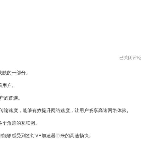
神
已关闭评
灯
vp
或缺的一部分。
加
速
器
着用户。
最
新
户的首选。
版
传输速度，能够有效提升网络速度，让用户畅享高速网络体验。
个角落的互联网。
能够感受到签灯VP加速器带来的高速畅快。