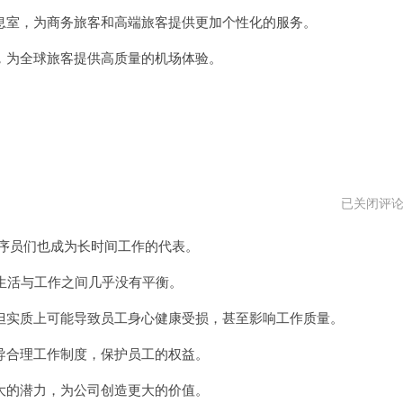
vpm
室，为商务旅客和高端旅客提供更加个性化的服务。
为全球旅客提供高质量的机场体验。
996
已关闭评
程
序
程序员们也成为长时间工作的代表。
员
安
卓
生活与工作之间几乎没有平衡。
下
载
实质上可能导致员工身心健康受损，甚至影响工作质量。
合理工作制度，保护员工的权益。
的潜力，为公司创造更大的价值。