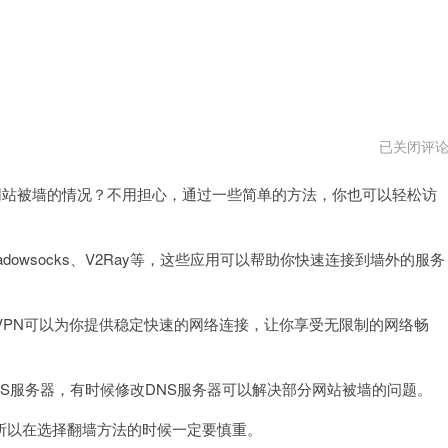
ios
已关闭评
怎
么
站被墙的情况？不用担心，通过一些简单的方法，你也可以轻松访
翻
外
墙
网
vqn
wsocks、V2Ray等，这些应用可以帮助你快速连接到墙外的服务
PN可以为你提供稳定快速的网络连接，让你享受无限制的网络畅
S服务器，有时候修改DNS服务器可以解决部分网站被墙的问题。
以在选择翻墙方法的时候一定要慎重。