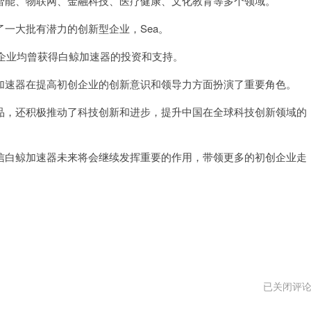
能、物联网、金融科技、医疗健康、文化教育等多个领域。
大批有潜力的创新型企业，Sea。
知名企业均曾获得白鲸加速器的投资和支持。
速器在提高初创企业的创新意识和领导力方面扮演了重要角色。
，还积极推动了科技创新和进步，提升中国在全球科技创新领域的
白鲸加速器未来将会继续发挥重要的作用，带领更多的初创企业走
梯
已关闭评
子
加