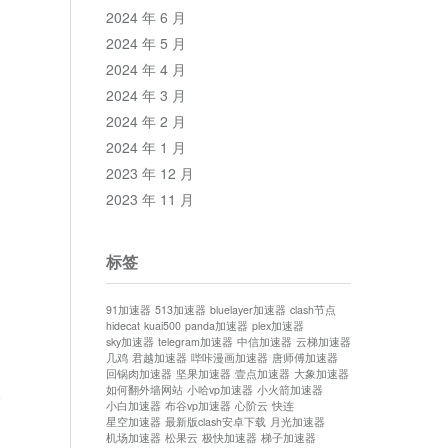
2024 年 6 月
2024 年 5 月
2024 年 4 月
2024 年 3 月
2024 年 2 月
2024 年 1 月
2023 年 12 月
2023 年 11 月
标签
91加速器
513加速器
bluelayer加速器
clash节点
hidecat
kuai500
panda加速器
plex加速器
sky加速器
telegram加速器
中信加速器
云梯加速器
几鸡
君越加速器
哔咔漫画加速器
唐师傅加速器
回锅肉加速器
坚果加速器
壹点加速器
大象加速器
如何翻外墙网站
小哈vp加速器
小火箭加速器
论
小白加速器
布谷vp加速器
心阶云
快连
星空加速器
最新版clash安卓下载
月光加速器
机场加速器
松果云
极快加速器
梯子加速器